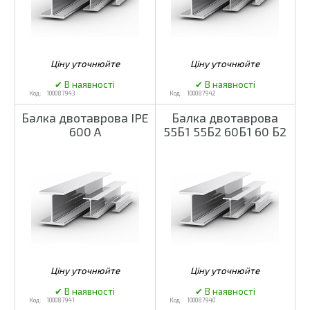
100087943
100087942
Балка двотаврова IPE
Балка двотаврова
600 A
55Б1 55Б2 60Б1 60 Б2
100087941
100087940