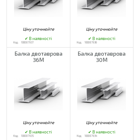
100087937
100087936
Балка двотаврова
Балка двотаврова
36М
30М
100087935
100087934