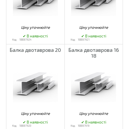
100087924
100087921
Балка двотаврова 20
Балка двотаврова 16
18
100087920
100087919