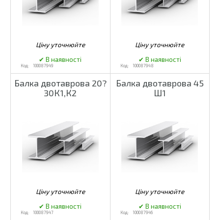
100087949
100087948
Балка двотаврова 20?
Балка двотаврова 45
30К1,К2
Ш1
100087947
100087946