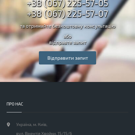
+38 (067) 225-57-05
+38 (067) 225-57-07
та отримайте безкоштовну консультацію
або
відправте запит
Відправити запит
ПРО НАС
Україна, м. Київ,
вул. Вікентія Хвойки, 15/15/6