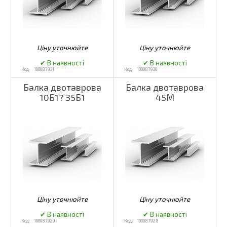
100087931
100087930
Балка двотаврова
Балка двотаврова
10Б1? 35Б1
45М
100087929
100087928