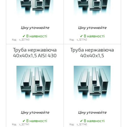
s_327143
s_327142
Труба нержавіюча
Труба нержавіюча
40х40х1,5 AISI 430
40х40х1,5
s_327141
s_327140