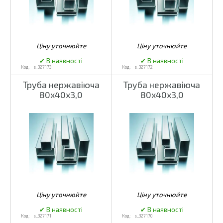
s_327173
s_327172
Труба нержавіюча
Труба нержавіюча
80х40х3,0
80х40х3,0
s_327171
s_327170