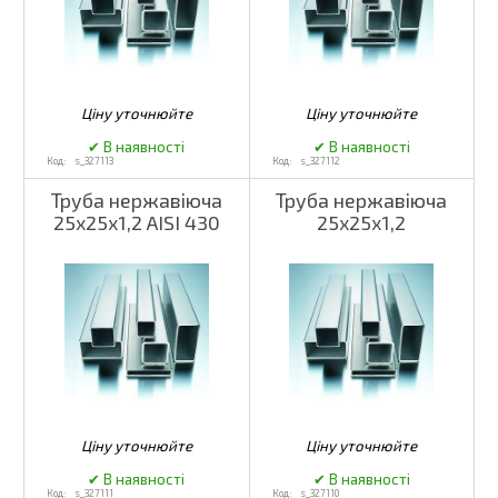
s_327113
s_327112
Труба нержавіюча
Труба нержавіюча
25х25х1,2 AISI 430
25х25х1,2
s_327111
s_327110