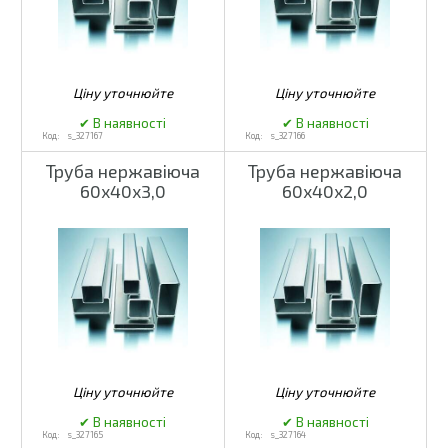
s_327167
s_327166
Труба нержавіюча
Труба нержавіюча
60х40х3,0
60х40х2,0
s_327165
s_327164