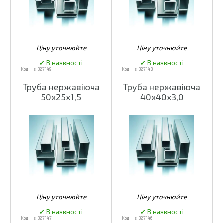
s_327149
s_327148
Труба нержавіюча
Труба нержавіюча
50х25х1,5
40х40х3,0
s_327147
s_327146