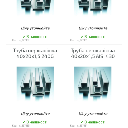
s_327137
s_327136
Труба нержавіюча
Труба нержавіюча
40х20х1,5 240G
40х20х1,5 AISI 430
s_327135
s_327134