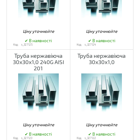
s_327125
s_327124
Труба нержавіюча
Труба нержавіюча
30х30х1,0 240G AISI
30х30х1,0
201
s_327123
s_327122