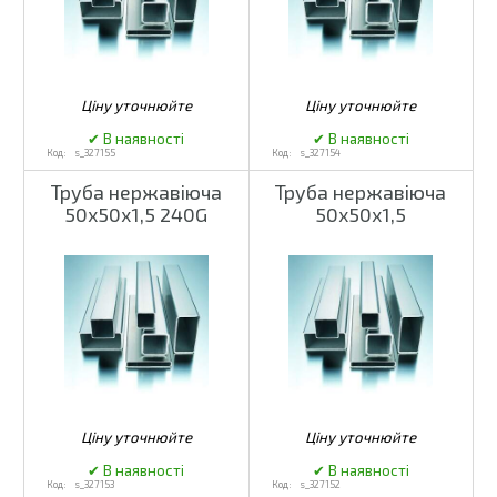
s_327155
s_327154
Труба нержавіюча
Труба нержавіюча
50х50х1,5 240G
50х50х1,5
s_327153
s_327152