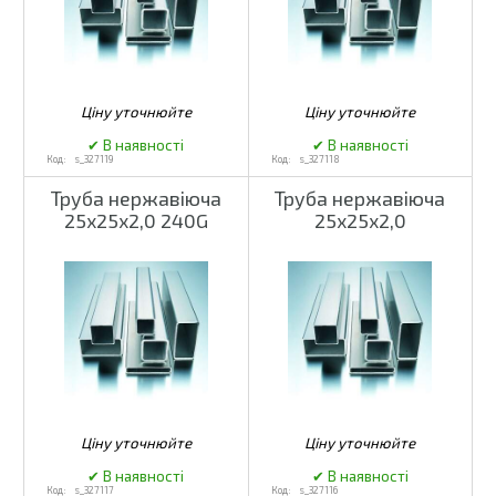
s_327119
s_327118
Труба нержавіюча
Труба нержавіюча
25х25х2,0 240G
25х25х2,0
s_327117
s_327116