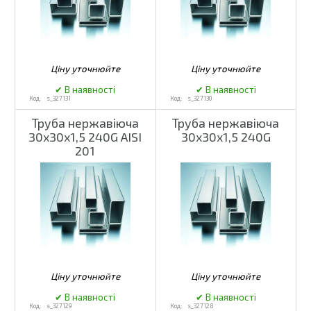
s_327131
s_327130
Труба нержавіюча
Труба нержавіюча
30х30х1,5 240G AISI
30х30х1,5 240G
201
s_327129
s_327128