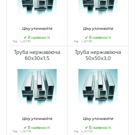
s_327161
s_327160
Труба нержавіюча
Труба нержавіюча
60х30х1,5
50х50х3,0
s_327159
s_327158