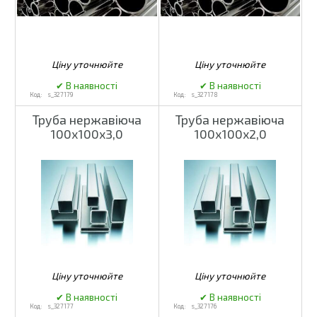
s_327179
s_327178
Труба нержавіюча
Труба нержавіюча
100х100х3,0
100х100х2,0
s_327177
s_327176