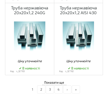
Труба нержавіюча
Труба нержавіюча
20х20х1,2 240G
20х20х1,2 AISI 430
s_327103
s_327102
1
2
3
4
›
»