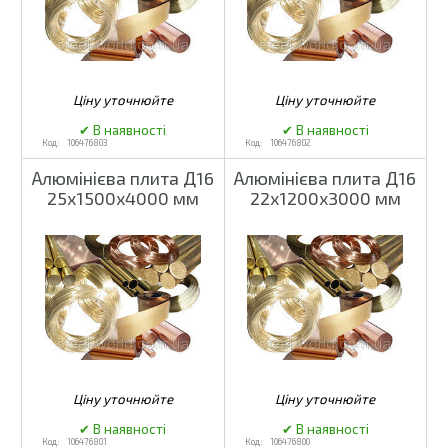
106476803
106476802
Алюмінієва плита Д16
Алюмінієва плита Д16
25х1500х4000 мм
22х1200х3000 мм
106476801
106476800