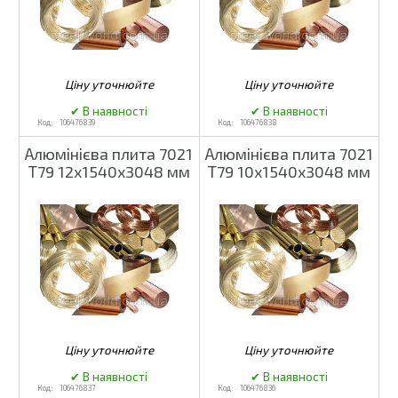
106476839
106476838
Алюмінієва плита 7021
Алюмінієва плита 7021
Т79 12х1540х3048 мм
Т79 10х1540х3048 мм
106476837
106476836