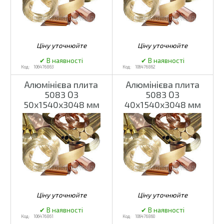
106476863
106476862
Алюмінієва плита
Алюмінієва плита
5083 О3
5083 О3
50х1540х3048 мм
40х1540х3048 мм
106476861
106476860