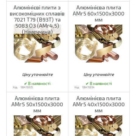
Алюмінієві плити з
Алюмінієва плита
високоміцних сплавів
АМг5 60х1500х3000
7021 Т79 (В93Т) та
мм
5083 О3 (АМг4,5)
(Німеччина)
106476835
106476834
Алюмінієва плита
Алюмінієва плита
АМг5 50х1500х3000
АМг5 40х1500х3000
мм
мм