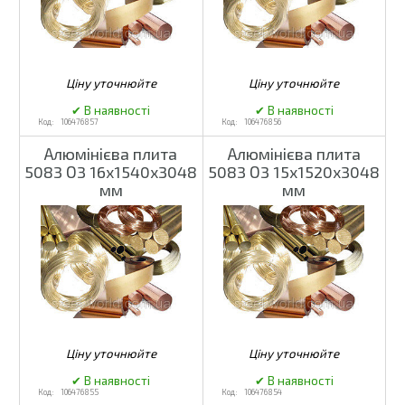
106476857
106476856
Алюмінієва плита
Алюмінієва плита
5083 О3 16х1540х3048
5083 О3 15х1520х3048
мм
мм
106476855
106476854