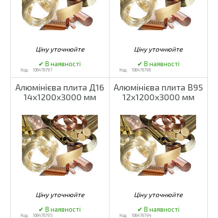
106476797
106476796
Алюмінієва плита Д16
Алюмінієва плита В95
14х1200х3000 мм
12х1200х3000 мм
106476795
106476794