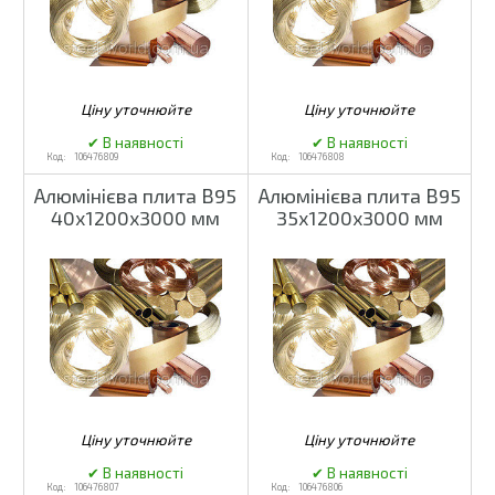
106476809
106476808
Алюмінієва плита В95
Алюмінієва плита В95
40х1200х3000 мм
35х1200х3000 мм
106476807
106476806