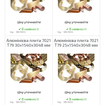
106476845
106476844
Алюмінієва плита 7021
Алюмінієва плита 7021
Т79 30х1540х3048 мм
Т79 25х1540х3048 мм
106476843
106476842