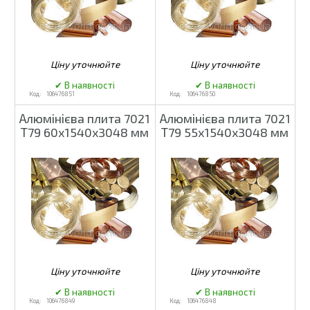
106476851
106476850
Алюмінієва плита 7021
Алюмінієва плита 7021
Т79 60х1540х3048 мм
Т79 55х1540х3048 мм
106476849
106476848