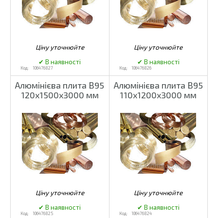
106476827
106476826
Алюмінієва плита В95
Алюмінієва плита В95
120х1500х3000 мм
110х1200х3000 мм
106476825
106476824