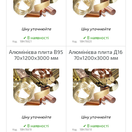
106476821
106476820
Алюмінієва плита В95
Алюмінієва плита Д16
70х1200х3000 мм
70х1200х3000 мм
106476819
106476818