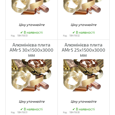
106476833
106476832
Алюмінієва плита
Алюмінієва плита
АМг5 30х1500х3000
АМг5 25х1500х3000
мм
мм
106476831
106476830