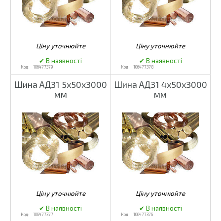
106477379
106477378
Шина АД31 5х50х3000
Шина АД31 4х50х3000
мм
мм
106477377
106477376