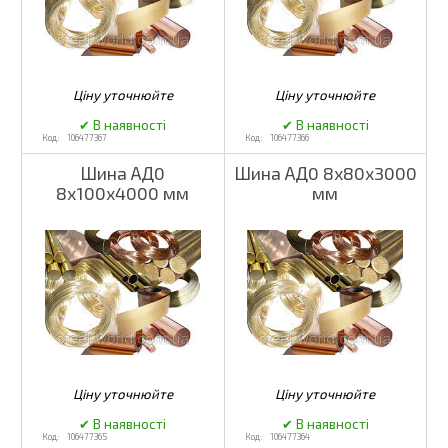
106477367
106477366
Шина АД0
Шина АД0 8х80х3000
8х100х4000 мм
мм
106477365
106477364