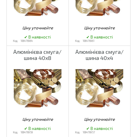
106476964
106476961
Алюмінієва смуга/
Алюмінієва смуга/
шина 40x8
шина 40x4
106476959
106476957