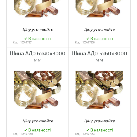
106477361
106477360
Шина АД0 6х40х3000
Шина АД0 5х60х3000
мм
мм
106477359
106477358