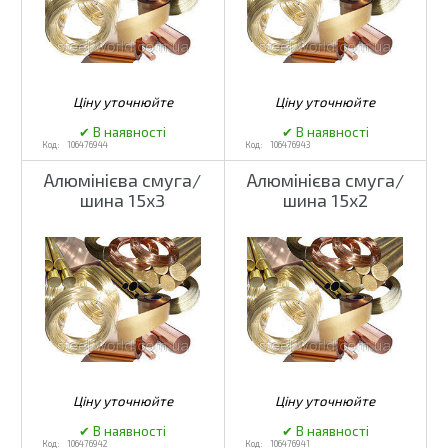
106476944
106476943
Алюмінієва смуга/
Алюмінієва смуга/
шина 15x3
шина 15x2
106476942
106476941