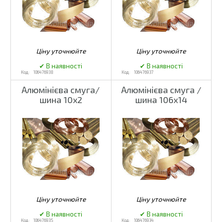
106476938
106476937
Алюмінієва смуга/
Алюмінієва смуга /
шина 10x2
шина 106x14
106476935
106476934