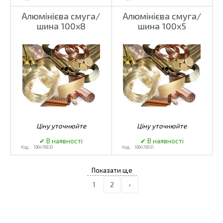
Алюмінієва смуга/
Алюмінієва смуга/
шина 100x8
шина 100x5
106476933
106476931
1
2
›