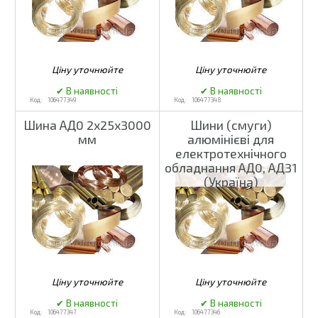
106477349
106477348
Шина АД0 2х25х3000
Шини (смуги)
мм
алюмінієві для
електротехнічного
обладнання АД0, АД31
(Україна)
106477347
106477346