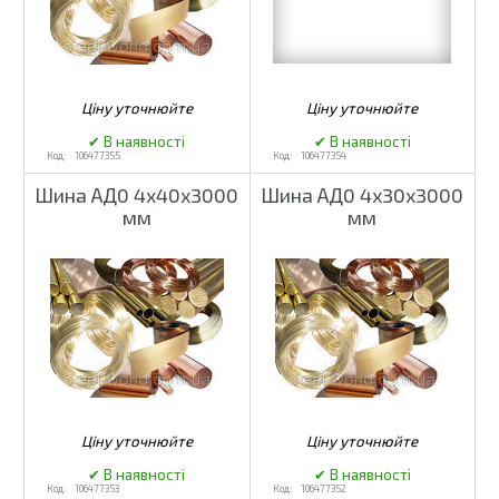
106477355
106477354
Шина АД0 4х40х3000
Шина АД0 4х30х3000
мм
мм
106477353
106477352