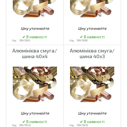
106476962
106476960
Алюмінієва смуга/
Алюмінієва смуга/
шина 40x4
шина 40x3
106476958
106476956