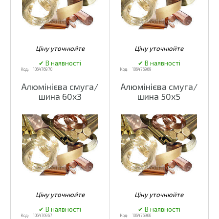
106476970
106476969
Алюмінієва смуга/
Алюмінієва смуга/
шина 60x3
шина 50x5
106476967
106476966