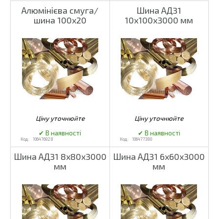
Алюмінієва смуга/
Шина АД31
шина 100x20
10х100х3000 мм
106476928
106477380
Шина АД31 8х80х3000
Шина АД31 6х60х3000
мм
мм