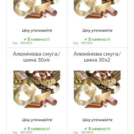
106476953
106476952
Алюмінієва смуга/
Алюмінієва смуга/
шина 30x4
шина 30x2
106476950
106476948