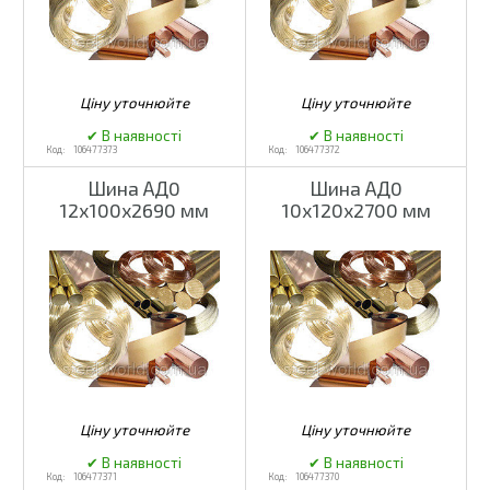
106477373
106477372
Шина АД0
Шина АД0
12х100х2690 мм
10х120х2700 мм
106477371
106477370