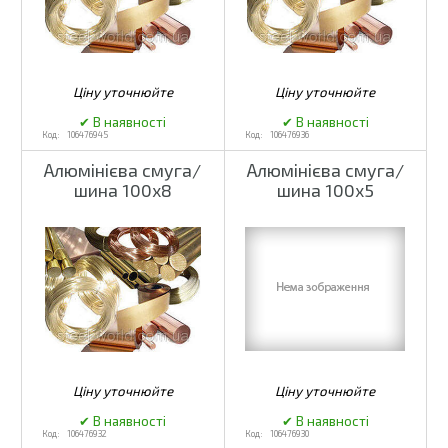
106476945
106476936
Алюмінієва смуга/
Алюмінієва смуга/
шина 100x8
шина 100x5
106476932
106476930