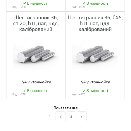
н240
н239
Шестигранник 36,
Шестигранник 36, С45,
ст.20, h11, наг, ндл,
h11, наг, ндл,
калібрований
калібрований
н238
н237
1
2
3
›