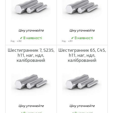
н302
н301
Шестигранник 7, S235,
Шестигранник 65, С45,
h11, наг, ндл,
h11, наг, ндл,
калібрований
калібрований