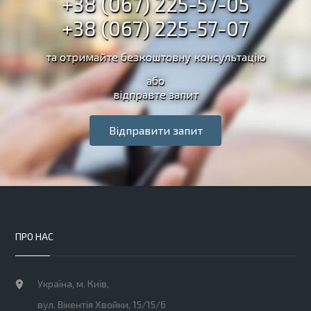
+38 (067) 225-57-05
+38 (067) 225-57-07
та отримайте безкоштовну консультацію
або
відправте запит
Відправити запит
ПРО НАС
Україна, м. Київ,
вул. Вікентія Хвойки, 15/15/6