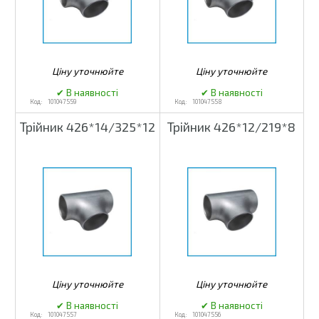
101047559
101047558
Трійник 426*14/325*12
Трійник 426*12/219*8
101047557
101047556