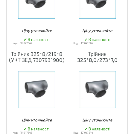
101047547
101047546
Трійник 325*8/219*8
Трійник
(УКТ ЗЕД 7307931900)
325*8,0/273*7,0
101047545
101047544