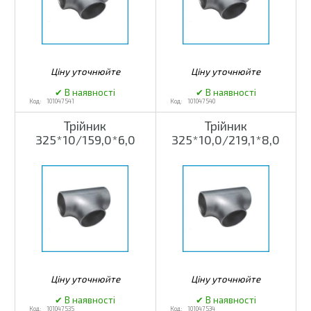
101047541
101047540
Трійник
Трійник
325*10/159,0*6,0
325*10,0/219,1*8,0
101047535
101047534