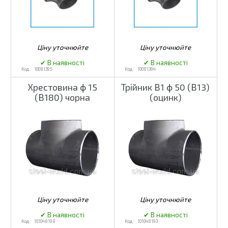
10081395
10081394
Хрестовина ф 15
Трійник В1 ф 50 (В13)
(В180) чорна
(оцинк)
101048198
101048193