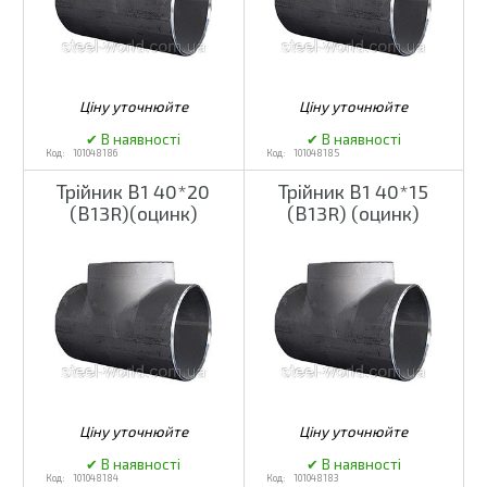
101048186
101048185
Трійник В1 40*20
Трійник В1 40*15
(В13R)(оцинк)
(В13R) (оцинк)
101048184
101048183