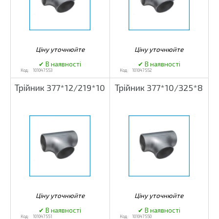
101047553
101047552
Трійник 377*12/219*10
Трійник 377*10/325*8
101047551
101047550