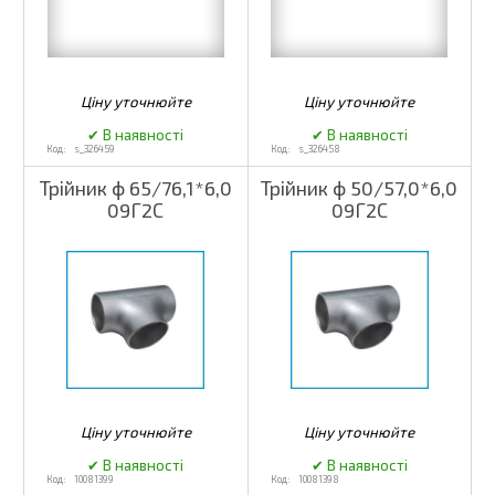
s_326459
s_326458
Трійник ф 65/76,1*6,0
Трійник ф 50/57,0*6,0
09Г2С
09Г2С
10081399
10081398