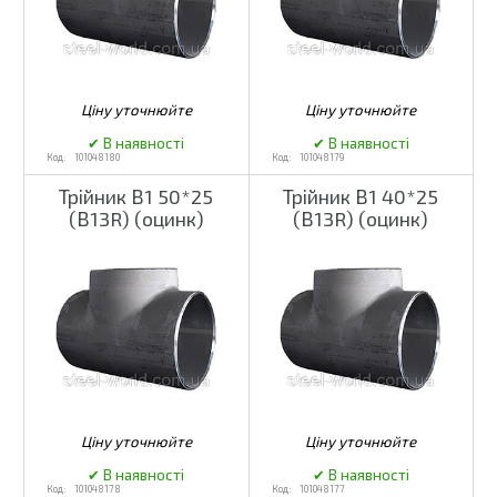
101048180
101048179
Трійник В1 50*25
Трійник В1 40*25
(В13R) (оцинк)
(В13R) (оцинк)
101048178
101048177