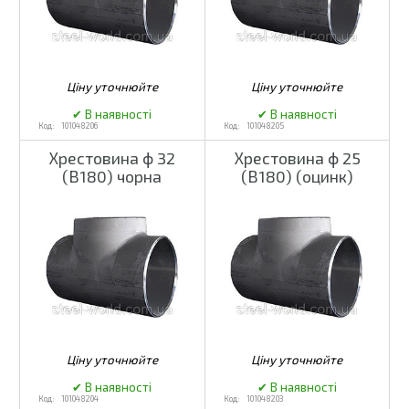
101048206
101048205
Хрестовина ф 32
Хрестовина ф 25
(В180) чорна
(В180) (оцинк)
101048204
101048203