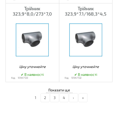
Трійник
Трійник
323,9*8,0/273*7,0
323,9*7.1/168,3*4,5
101047533
101047532
1
2
3
4
›
»