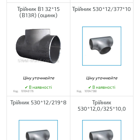
Трійник В1 32*15
Трійник 530*12/377*10
(В13R) (оцинк)
101048176
101047560
Трійник 530*12/219*8
Трійник
530*12,0/325*10,0